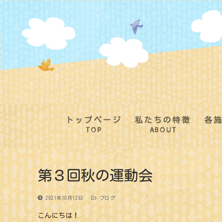
コ
ン
テ
ン
ツ
へ
ス
キ
ッ
プ
トップページ
私たちの特徴
各
TOP
ABOUT
第３回秋の運動会
2021年10月12日
ブログ
こんにちは！