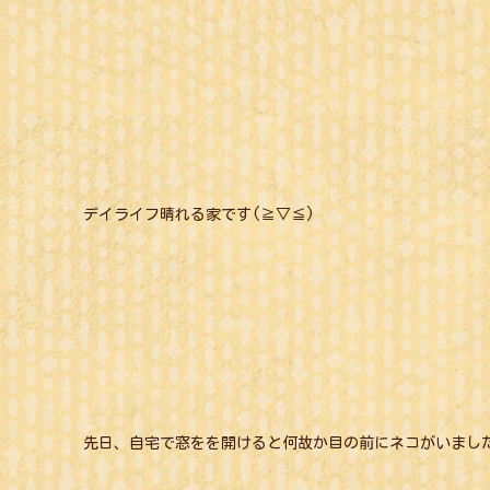
デイライフ晴れる家です(≧▽≦)
先日、自宅で窓をを開けると何故か目の前にネコがいまし