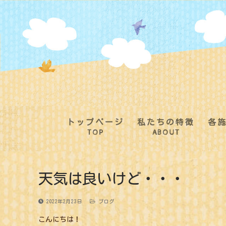
コ
ン
テ
ン
ツ
へ
ス
キ
ッ
プ
トップページ
私たちの特徴
各
TOP
ABOUT
天気は良いけど・・・
2022年2月23日
ブログ
こんにちは！