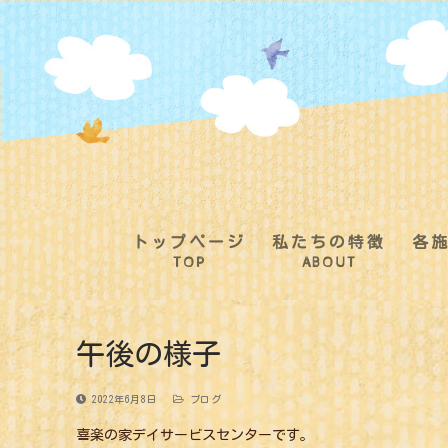
コ
ン
テ
ン
ツ
へ
ス
キ
ッ
プ
トップページ
私たちの特徴
各
TOP
ABOUT
午後の様子
2022年6月8日
ブログ
喜楽の家デイサービスセンターです。