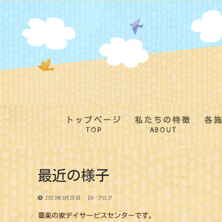
コ
ン
テ
ン
ツ
へ
ス
キ
ッ
プ
トップページ
私たちの特徴
各
TOP
ABOUT
最近の様子
2023年3月28日
ブログ
喜楽の家デイサービスセンターです。