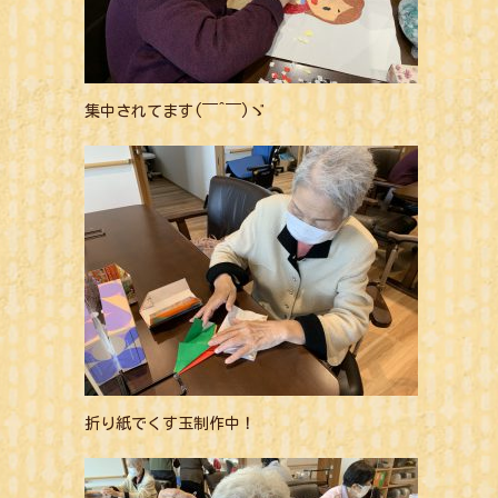
集中されてます(￣^￣)ゞ
折り紙でくす玉制作中！