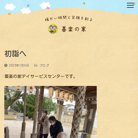
コ
ン
テ
ン
ツ
へ
ス
キ
初詣へ
ッ
プ
2025年1月9日
ブログ
喜楽の家デイサービスセンターです。