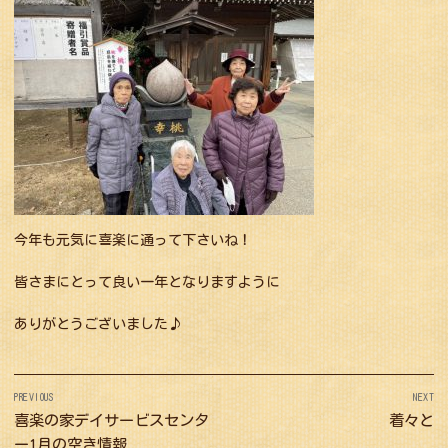
今年も元気に喜楽に通って下さいね！
皆さまにとって良い一年となりますように
ありがとうございました♪
投
PREVIOUS
NEXT
稿
Previous
喜楽の家デイサービスセンタ
Next
着々と
ナ
post:
post:
ー1月の空き情報