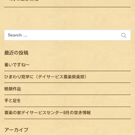
ビ
ゲ
ー
シ
検
索:
ョ
ン
最近の投稿
暑いですね～
ひまわり見学に（デイサービス喜楽倶楽部）
朝顔作品
手と足を
喜楽の家デイサービスセンター8月の空き情報
アーカイブ