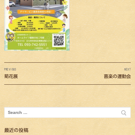
投
PREVIOUS
NEXT
稿
Previous
菊花展
Next
喜楽の運動会
ナ
post:
post:
ビ
ゲ
ー
検
シ
索:
ョ
最近の投稿
ン