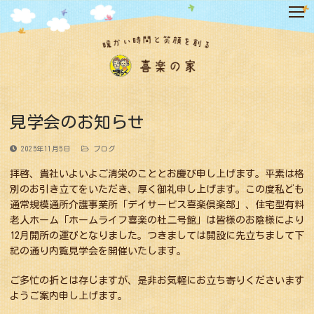
コ
ン
テ
ン
ツ
へ
ス
キ
見学会のお知らせ
ッ
プ
2025年11月5日
ブログ
拝啓、貴社いよいよご清栄のこととお慶び申し上げます。平素は格
別のお引き立てをいただき、厚く御礼申し上げます。この度私ども
通常規模通所介護事業所「デイサービス喜楽倶楽部」、住宅型有料
老人ホーム「ホームライフ喜楽の杜二号館」は皆様のお陰様により
12月開所の運びとなりました。つきましては開設に先立ちまして下
記の通り内覧見学会を開催いたします。
ご多忙の折とは存じますが、是非お気軽にお立ち寄りくださいます
ようご案内申し上げます。