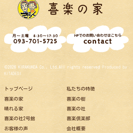
HPでのお問い合わせはこちら
月～土曜 8:30～17:30
contact
093-701-5725
©2026 KIRAKUKEA Co., Ltd.All rights reserved
Produced by
KITADESI
トップページ
私たちの特徴
喜楽の家
喜楽の樹
晴れる家
喜楽の社
喜楽の社2号館
喜楽倶楽部
お客様の声
会社概要