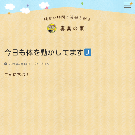
コ
ン
テ
ン
ツ
へ
ス
キ
今日も体を動かしてます
ッ
プ
2026年2月14日
ブログ
こんにちは！