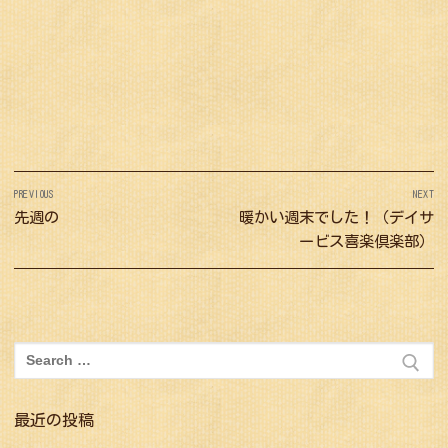
投
PREVIOUS
NEXT
稿
Previous
先週の
Next
暖かい週末でした！（デイサ
ナ
post:
post:
ービス喜楽倶楽部）
ビ
ゲ
ー
シ
検
索:
ョ
ン
最近の投稿