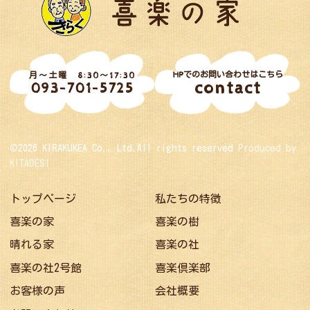
HPでのお問い合わせはこちら
月～土曜 8:30～17:30
contact
093-701-5725
©2026 KIRAKUKEA Co., Ltd.All rights reserved
Produced by
KITADESI
トップページ
私たちの特徴
喜楽の家
喜楽の樹
晴れる家
喜楽の社
喜楽の社2号館
喜楽倶楽部
お客様の声
会社概要