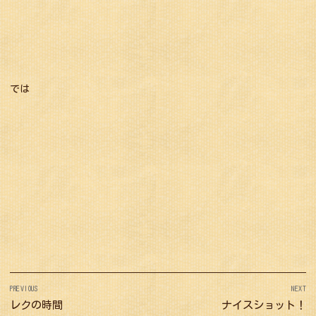
では
投
PREVIOUS
NEXT
稿
Previous
レクの時間
Next
ナイスショット！