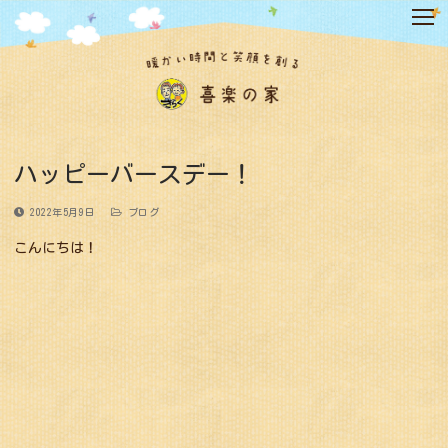
コ
ン
テ
ン
ツ
へ
ス
キ
ハッピーバースデー！
ッ
プ
2022年5月9日
ブログ
こんにちは！