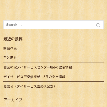
ナ
post:
post:
ビ
ゲ
ー
検
シ
索:
ョ
最近の投稿
ン
朝顔作品
手と足を
喜楽の家デイサービスセンター8月の空き情報
デイサービス喜楽俱楽部 8月の空き情報
夏祭り（デイサービス喜楽倶楽部）
アーカイブ