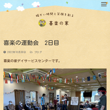
コ
ン
テ
ン
ツ
へ
ス
キ
喜楽の運動会 2日目
ッ
プ
2022年10月30日
ブログ
喜楽の家デイサービスセンターです。