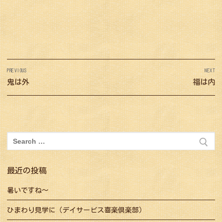
投
PREVIOUS
NEXT
稿
Previous
鬼は外
Next
福は内
ナ
post:
post:
ビ
ゲ
ー
検
シ
索:
ョ
最近の投稿
ン
暑いですね～
ひまわり見学に（デイサービス喜楽倶楽部）