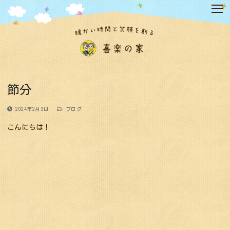
コ
ン
テ
ン
ツ
へ
ス
キ
節分
ッ
プ
2024年2月3日
ブログ
こんにちは！